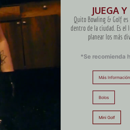
JUEGA Y
Quito Bowling & Golf es e
dentro de la ciudad. Es el
planear los más di
*Se recomienda h
Más Información
Bolos
Mini Golf